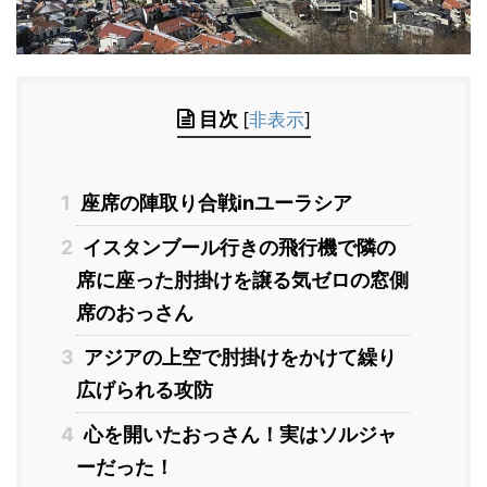
目次
[
非表示
]
1
座席の陣取り合戦inユーラシア
2
イスタンブール行きの飛行機で隣の
席に座った肘掛けを譲る気ゼロの窓側
席のおっさん
3
アジアの上空で肘掛けをかけて繰り
広げられる攻防
4
心を開いたおっさん！実はソルジャ
ーだった！