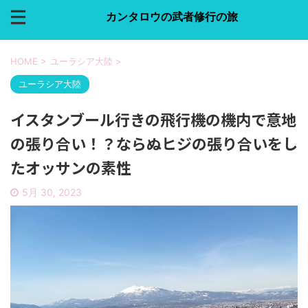
カンタロウの武者修行の旅
HOME
>
ユーラシア大陸
>
ユーラシア大陸
イスタンブール行きの飛行機の機内で意地
の張り合い！？ならぬヒジの張り合いをし
たオッサンの素性
5月 30, 2023